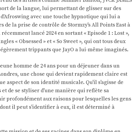
prend des artistes comme Summer Banton, JVCK JAMES
sort de la langue, lui permettant de glisser sur des
d'Afroswing avec une touche hypnotique qui lui a
 de la prise de contrôle de Stormzy's All Points East à
a récemment lancé 2024 en sortant « Episode 1 : Lost »,
ingles « Obsessed » et « So Sweet », qui ont tous deux
t légèrement trippants que JayO a lui-même imaginés.
 jeune homme de 24 ans pour un déjeuner dans un
ondres, une chose qui devient rapidement claire est
 aspect de son identité musicale. Qu'il s'agisse de
t de se styliser d'une manière qui reflète sa
hir profondément aux raisons pour lesquelles les gens
ont il peut s'identifier à eux, il est déterminé à
ette mission et de ses racines dans son diplôme en