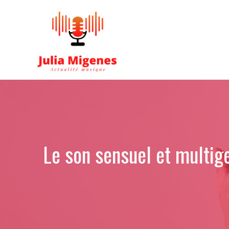
Aller
au
contenu
Le son sensuel et multig