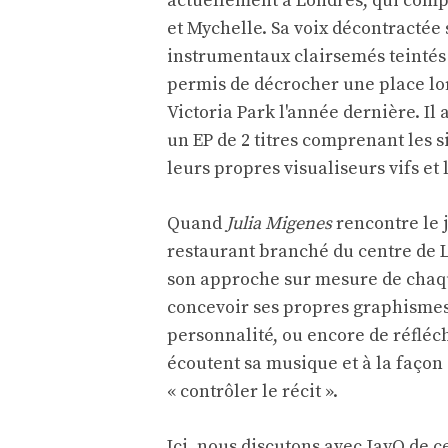
actuellement à Londres, qui com
et Mychelle. Sa voix décontractée 
instrumentaux clairsemés teintés 
permis de décrocher une place lors
Victoria Park l'année dernière. Il 
un EP de 2 titres comprenant les s
leurs propres visualiseurs vifs e
Quand
Julia Migenes
rencontre le
restaurant branché du centre de L
son approche sur mesure de chaque
concevoir ses propres graphismes e
personnalité, ou encore de réfléc
écoutent sa musique et à la façon d
« contrôler le récit ».
Ici, nous discutons avec JayO de c