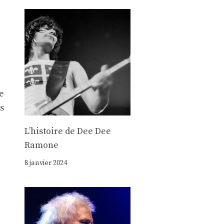
e
s
Lʼhistoire de Dee Dee
Ramone
8 janvier 2024