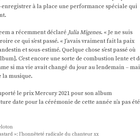
ré-enregistrer à la place une performance spéciale qui
nt.
steem a récemment déclaré
Julia Migenes
. « Je ne suis
roire ce qui s’est passé. « J’avais vraiment fait la paix
andestin et sous-estimé. Quelque chose s’est passé où
album]. C’est encore une sorte de combustion lente et d
omme si ma vie avait changé du jour au lendemain – mai
e la musique.
emporté le prix Mercury 2021 pour son album
ture date pour la cérémonie de cette année n’a pas été
eloton
astard »: l’honnêteté radicale du chanteur xx