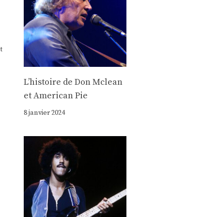
t
Lʼhistoire de Don Mclean
et American Pie
8 janvier 2024