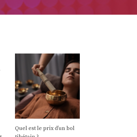
a
Quel est le prix d’un bol
s
tibétain ?