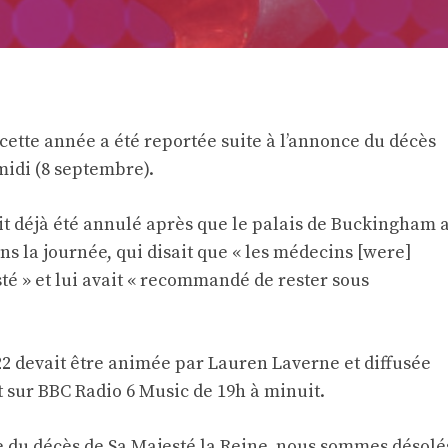
ette année a été reportée suite à l’annonce du décès
-midi (8 septembre).
it déjà été annulé après que le palais de Buckingham 
ns la journée, qui disait que « les médecins [were]
té » et lui avait « recommandé de rester sous
2 devait être animée par Lauren Laverne et diffusée
t sur BBC Radio 6 Music de 19h à minuit.
le du décès de Sa Majesté la Reine, nous sommes désolé