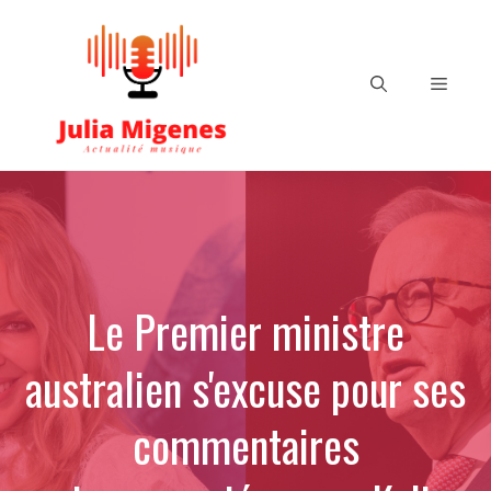
Aller
au
contenu
Menu
Le Premier ministre
australien s'excuse pour ses
commentaires