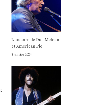
Lʼhistoire de Don Mclean
et American Pie
8 janvier 2024
g