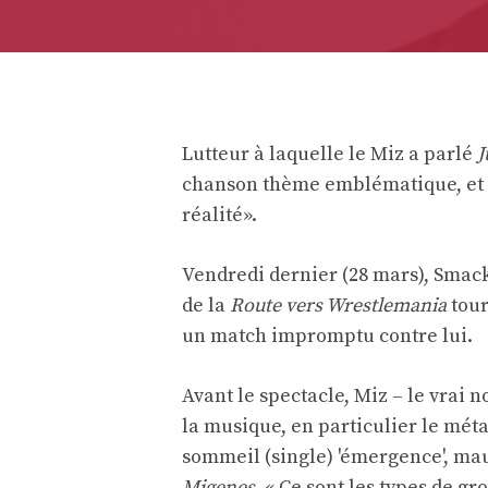
Lutteur à laquelle le Miz a parlé
J
chanson thème emblématique, et pr
réalité».
Vendredi dernier (28 mars), Smack
de la
Route vers Wrestlemania
tour
un match impromptu contre lui.
Avant le spectacle, Miz – le vrai
la musique, en particulier le méta
sommeil (single) 'émergence', mauv
Migenes
. « Ce sont les types de gr