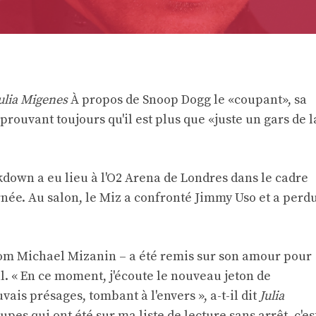
ulia Migenes
À propos de Snoop Dogg le «coupant», sa
ouvant toujours qu'il est plus que «juste un gars de l
down a eu lieu à l'O2 Arena de Londres dans le cadre
née. Au salon, le Miz a confronté Jimmy Uso et a perd
 nom Michael Mizanin – a été remis sur son amour pour
l. « En ce moment, j'écoute le nouveau jeton de
ais présages, tombant à l'envers », a-t-il dit
Julia
oupes qui ont été sur ma liste de lecture sans arrêt, c'es