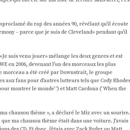
proclamé du rap des années 90, révélant qu'il écoute
mony – parce que je suis de Cleveland» pendant qu'il
Je suis venu jouer» mélange les deux genres et est
WWE en 2006, devenant l'un des morceaux les plus
Le morceau a été créé par Downstrait, le groupe
es aux fans pour d'autres lutteurs tels que Cody Rhode
i pour montrer le monde' ') et Matt Cardona (' When the
u ma chanson thème », a déclaré le Miz avec un sourire.
u que ma chanson thème était dans une voiture. J'avais
ions des CD. Et donc, j'étais avec Zack Ryder ou Matt