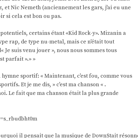
 et Nic Nemeth (anciennement les gars, j'ai eu une
r si cela est bon ou pas.
potentiels, certains étant «Kid Rock-y». Mizanin a
type rap, de type nu-metal, mais ce n'était tout
« Je suis venu jouer », nous nous sommes tous
t parfait ».» »
 hymne sportif: « Maintenant, c'est fou, comme vous
ortifs. Et je me dis, » c'est ma chanson « .
moi. Le fait que ma chanson était la plus grande
v=s_rbudbht0m
rquoi il pensait que la musique de DownStait résonn