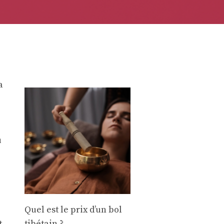
a
u
Quel est le prix d’un bol
tibétain ?
t