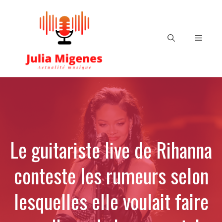
Aller
au
contenu
Menu
Le guitariste live de Rihanna
conteste les rumeurs selon
lesquelles elle voulait faire