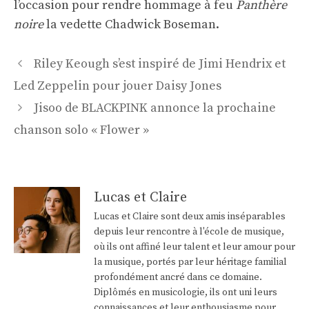
l’occasion pour rendre hommage à feu
Panthère
noire
la vedette Chadwick Boseman.
Navigation
Riley Keough s’est inspiré de Jimi Hendrix et
des
Led Zeppelin pour jouer Daisy Jones
articles
Jisoo de BLACKPINK annonce la prochaine
chanson solo « Flower »
Lucas et Claire
Lucas et Claire sont deux amis inséparables
depuis leur rencontre à l'école de musique,
où ils ont affiné leur talent et leur amour pour
la musique, portés par leur héritage familial
profondément ancré dans ce domaine.
Diplômés en musicologie, ils ont uni leurs
connaissances et leur enthousiasme pour