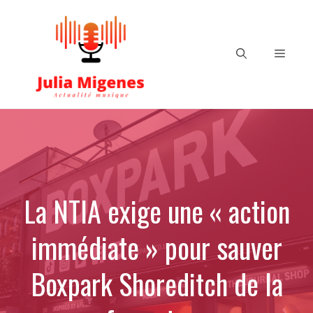
Aller
au
contenu
Menu
La NTIA exige une « action
immédiate » pour sauver
Boxpark Shoreditch de la