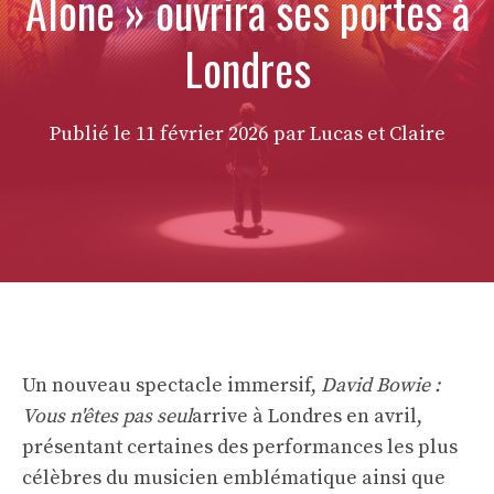
Alone » ouvrira ses portes à
Londres
Publié le
11 février 2026
par Lucas et Claire
Un nouveau spectacle immersif,
David Bowie :
Vous n'êtes pas seul
arrive à Londres en avril,
présentant certaines des performances les plus
célèbres du musicien emblématique ainsi que