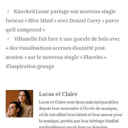
Navigation
Knocked Loose partage son nouveau single
des
furieux « Hive Mind » avec Denzel Curry « parce
articles
qu'il comprend »
Villanelle fait face à une gueule de bois avec
« des visualisations accrues d'anxiété post-
session » sur le nouveau single « Placebo »
d'inspiration grunge
Lucas et Claire
Lucas et Claire sont deux amis inséparables
depuis leur rencontre à l'école de musique,
où ils ont affiné leur talent et leur amour pour
la musique, portés par leur héritage familial
profondément ancré dans ce domaine.