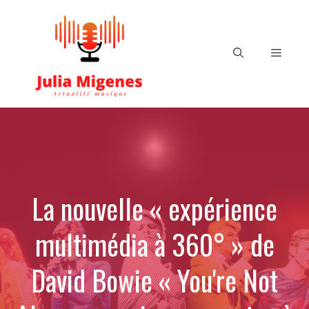
Aller
au
contenu
Menu
La nouvelle « expérience
multimédia à 360° » de
David Bowie « You're Not