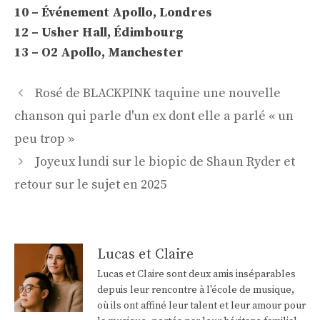
10 – Événement Apollo, Londres
12 – Usher Hall, Édimbourg
13 – O2 Apollo, Manchester
Navigation
Rosé de BLACKPINK taquine une nouvelle
des
chanson qui parle d'un ex dont elle a parlé « un
articles
peu trop »
Joyeux lundi sur le biopic de Shaun Ryder et
retour sur le sujet en 2025
Lucas et Claire
Lucas et Claire sont deux amis inséparables
depuis leur rencontre à l'école de musique,
où ils ont affiné leur talent et leur amour pour