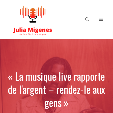
Aller
au
contenu
Menu
« La musique live rapporte
de l'argent – ​​rendez-le aux
gens »