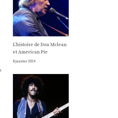
Lʼhistoire de Don Mclean
et American Pie
8 janvier 2024
t