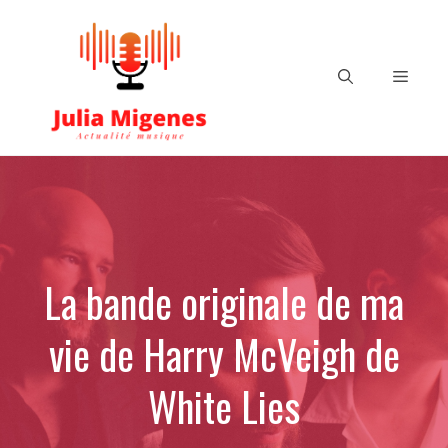
Aller
au
contenu
Menu
La bande originale de ma
vie de Harry McVeigh de
White Lies