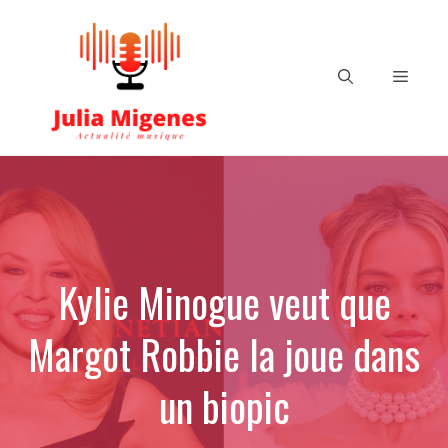
Aller
au
contenu
Menu
Kylie Minogue veut que
Margot Robbie la joue dans
un biopic