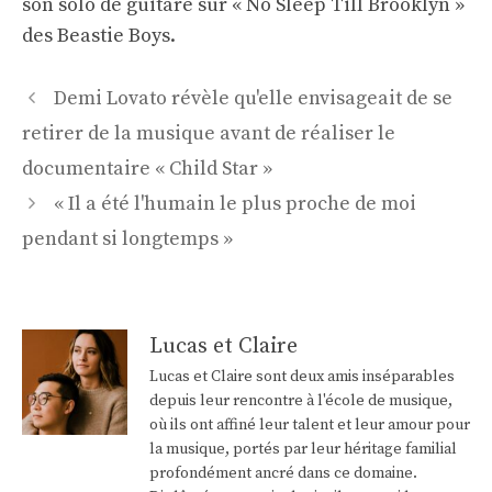
son solo de guitare sur « No Sleep Till Brooklyn »
des Beastie Boys.
Navigation
Demi Lovato révèle qu'elle envisageait de se
des
retirer de la musique avant de réaliser le
articles
documentaire « Child Star »
« Il a été l'humain le plus proche de moi
pendant si longtemps »
Lucas et Claire
Lucas et Claire sont deux amis inséparables
depuis leur rencontre à l'école de musique,
où ils ont affiné leur talent et leur amour pour
la musique, portés par leur héritage familial
profondément ancré dans ce domaine.