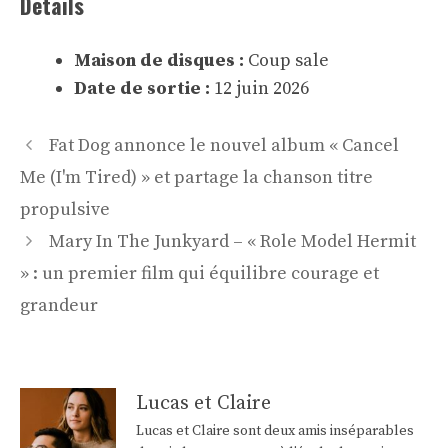
Détails
Maison de disques :
Coup sale
Date de sortie :
12 juin 2026
Navigation
Fat Dog annonce le nouvel album « Cancel
des
Me (I'm Tired) » et partage la chanson titre
articles
propulsive
Mary In The Junkyard – « Role Model Hermit
» : un premier film qui équilibre courage et
grandeur
Lucas et Claire
Lucas et Claire sont deux amis inséparables