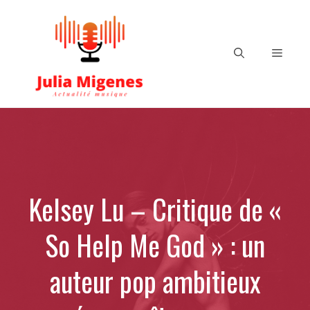
Aller
au
contenu
Menu
Kelsey Lu – Critique de «
So Help Me God » : un
auteur pop ambitieux