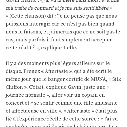
Gavin chante : «
J'ai vu ta mère dans mon rêve/Elle
m'a traité de connard et je me suis senti libéré
.»
« (Cette chanson) dit : 'Je ne pense pas que nous
puissions interagir car ce n'est pas bien quand
nous le faisons, et j'aimerais que ce ne soit pas le
cas, mais parfois il faut simplement accepter
cette réalité' », explique-t-elle.
Il y a des moments plus légers ailleurs sur le
disque. Prenez « Aftertaste », qui a été écrit le
même jour que le banger certifié de MUNA, « Silk
Chiffon ». C'était, explique Gavin, juste une «
journée normale », aller voir un copain en
concert et « se sentir comme une fille amusante
et affectueuse en ville ». « Aftertaste » était plus
lié à l'expérience réelle de cette soirée : « J'ai vu
quelqu'un pour qui j'avais eu le béguin lors de la