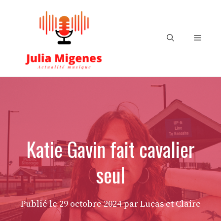
Aller
au
contenu
Menu
Katie Gavin fait cavalier
seul
Publié le
29 octobre 2024
par Lucas et Claire