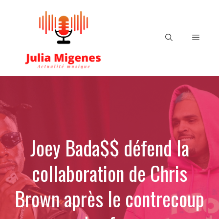
Aller
au
contenu
Menu
Joey Bada$$ défend la
collaboration de Chris
Brown après le contrecoup