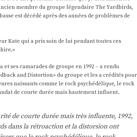
 ancien membre du groupe légendaire The Yardbirds,
 basse est décédé après des années de problèmes de
r Kate qui a pris soin de lui pendant toutes ces
chire.»
eja et ses camarades de groupe en 1992 – a rendu
back and Distortion» du groupe et les a crédités pour
enres naissants comme le rock psychédélique, le rock
andat de courte durée mais hautement influent.
ité de courte durée mais très influente, 1992,
ds dans la rétroaction et la distorsion ont
ivers que le rock psychédélique, le rock