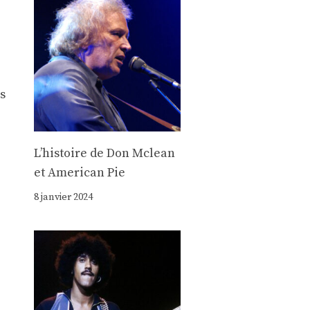
is
Lʼhistoire de Don Mclean
et American Pie
8 janvier 2024