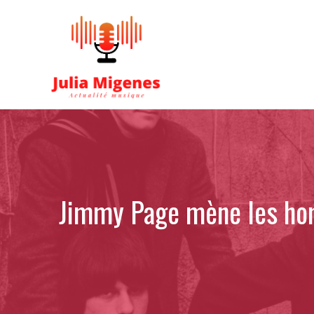
Aller
au
contenu
Jimmy Page mène les hom