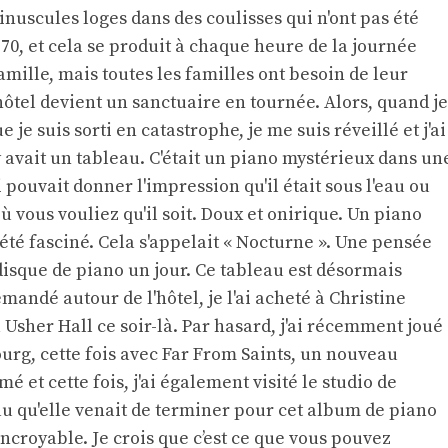
inuscules loges dans des coulisses qui n'ont pas été
70, et cela se produit à chaque heure de la journée
mille, mais toutes les familles ont besoin de leur
tel devient un sanctuaire en tournée. Alors, quand je
je suis sorti en catastrophe, je me suis réveillé et j'ai
l y avait un tableau. C'était un piano mystérieux dans un
pouvait donner l'impression qu'il était sous l'eau ou
où vous vouliez qu'il soit. Doux et onirique. Un piano
 été fasciné. Cela s'appelait « Nocturne ». Une pensée
n disque de piano un jour. Ce tableau est désormais
andé autour de l'hôtel, je l'ai acheté à Christine
é à Usher Hall ce soir-là. Par hasard, j'ai récemment joué
rg, cette fois avec Far From Saints, un nouveau
 et cette fois, j'ai également visité le studio de
au qu'elle venait de terminer pour cet album de piano
e Incroyable. Je crois que c’est ce que vous pouvez