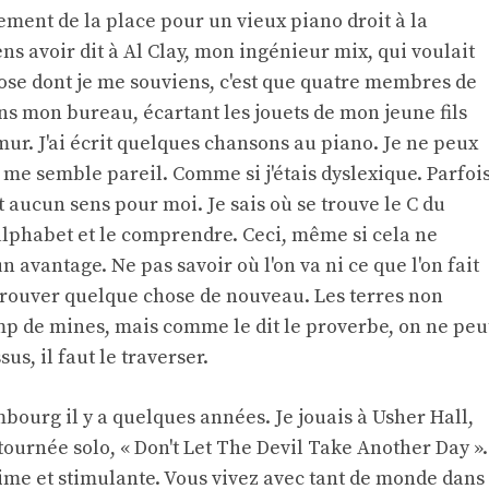
lement de la place pour un vieux piano droit à la
ens avoir dit à Al Clay, mon ingénieur mix, qui voulait
ose dont je me souviens, c'est que quatre membres de
ns mon bureau, écartant les jouets de mon jeune fils
ur. J'ai écrit quelques chansons au piano. Je ne peux
 me semble pareil. Comme si j'étais dyslexique. Parfois
nt aucun sens pour moi. Je sais où se trouve le C du
l'alphabet et le comprendre. Ceci, même si cela ne
n avantage. Ne pas savoir où l'on va ni ce que l'on fait
 trouver quelque chose de nouveau. Les terres non
p de mines, mais comme le dit le proverbe, on ne peu
s, il faut le traverser.
mbourg il y a quelques années. Je jouais à Usher Hall,
 tournée solo, « Don't Let The Devil Take Another Day ».
ime et stimulante. Vous vivez avec tant de monde dans