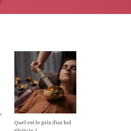
e
Quel est le prix d’un bol
tibétain ?