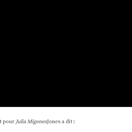
nt pour
Julia Migenes
Jones a dit :