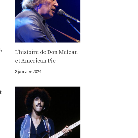
,
Lʼhistoire de Don Mclean
et American Pie
8 janvier 2024
t