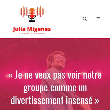
Aller
au
contenu
Menu
« Je ne veux pas voir notre
groupe comme un
divertissement insensé »