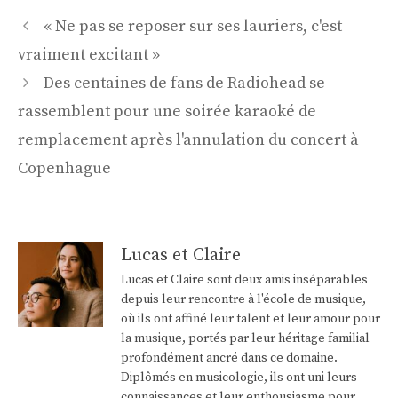
Navigation
« Ne pas se reposer sur ses lauriers, c'est
des
vraiment excitant »
articles
Des centaines de fans de Radiohead se
rassemblent pour une soirée karaoké de
remplacement après l'annulation du concert à
Copenhague
Lucas et Claire
Lucas et Claire sont deux amis inséparables
depuis leur rencontre à l'école de musique,
où ils ont affiné leur talent et leur amour pour
la musique, portés par leur héritage familial
profondément ancré dans ce domaine.
Diplômés en musicologie, ils ont uni leurs
connaissances et leur enthousiasme pour