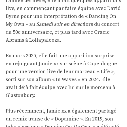
L'année dernière, elle a fait quelques apparitions
live, en commençant par faire équipe avec David
Byrne pour une interprétation de « Dancing On
My Own » au
Samedi soir en direct
lors du concert
du 50e anniversaire, et plus tard avec Gracie
Abrams à Lollapalooza.
En mars 2025, elle fait une apparition surprise
en rejoignant Jamie xx sur scène à Copenhague
pour une version live de leur morceau « Life »,
sorti sur son album « In Waves » en 2024. Elle
avait déjà fait équipe avec lui sur le morceau à
Glastonbury.
Plus récemment, Jamie xx a également partagé
un remix transe de « Dopamine ». En 2019, son
tube classique « Dancing On My Own » a été voté