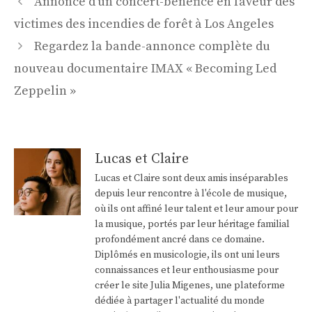
Annonce d'un concert-bénéfice en faveur des
des
victimes des incendies de forêt à Los Angeles
articles
Regardez la bande-annonce complète du
nouveau documentaire IMAX « Becoming Led
Zeppelin »
Lucas et Claire
Lucas et Claire sont deux amis inséparables
depuis leur rencontre à l'école de musique,
où ils ont affiné leur talent et leur amour pour
la musique, portés par leur héritage familial
profondément ancré dans ce domaine.
Diplômés en musicologie, ils ont uni leurs
connaissances et leur enthousiasme pour
créer le site Julia Migenes, une plateforme
dédiée à partager l'actualité du monde