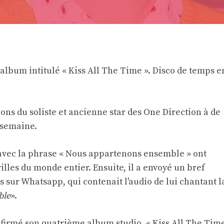
album intitulé « Kiss All The Time ». Disco de temps e
ions du soliste et ancienne star des One Direction à de
 semaine.
s avec la phrase « Nous appartenons ensemble » ont
lles du monde entier. Ensuite, il a envoyé un bref
s sur Whatsapp, qui contenait l'audio de lui chantant l
ble
».
nfirmé son quatrième album studio, « Kiss All The Tim