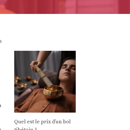
n
a
Quel est le prix d’un bol
e
tibétain ?