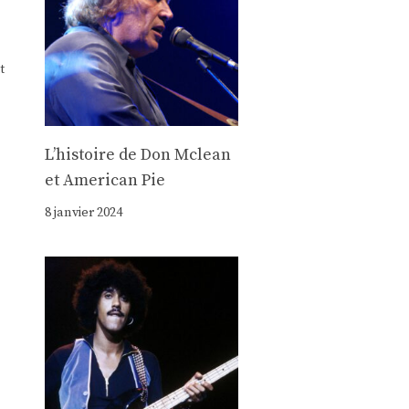
t
Lʼhistoire de Don Mclean
et American Pie
8 janvier 2024