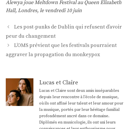
Alewya joue Meltdown Festival au Queen Elizabeth
Hall, Londres, le vendredi 10 juin
Navigation
Les post-punks de Dublin qui refusent d’avoir
des
peur du changement
articles
L’OMS prévient que les festivals pourraient
aggraver la propagation du monkeypox
Lucas et Claire
Lucas et Claire sont deux amis inséparables
depuis leur rencontre à l'école de musique,
où ils ont affiné leur talent et leur amour pour
la musique, portés par leur héritage familial
profondément ancré dans ce domaine.
Diplômés en musicologie, ils ont uni leurs
connaissances et leur enthousiasme pour