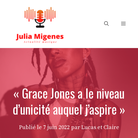
Aller
au
contenu
Menu
« Grace Jones a le niveau
d’unicité auquel j’aspire »
Publié le
7 juin 2022
par Lucas et Claire