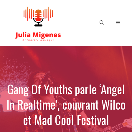
Aller
au
contenu
Menu
Gang Of Youths parle ‘Angel
In Realtime’, couvrant Wilco
et Mad Cool Festival