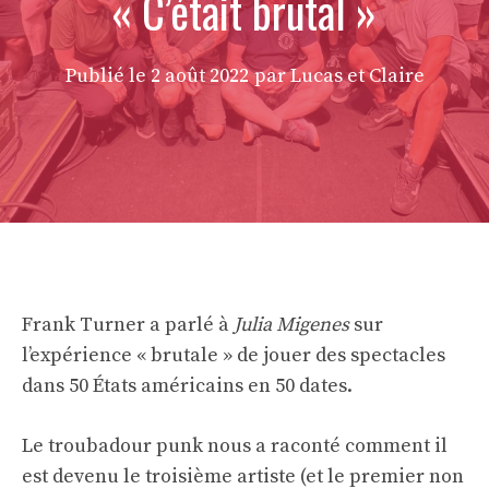
« C’était brutal »
Publié le
2 août 2022
par Lucas et Claire
Frank Turner a parlé à
Julia Migenes
sur
l’expérience « brutale » de jouer des spectacles
dans 50 États américains en 50 dates.
Le troubadour punk nous a raconté comment il
est devenu le troisième artiste (et le premier non