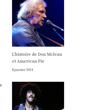
Lʼhistoire de Don Mclean
et American Pie
8 janvier 2024
s