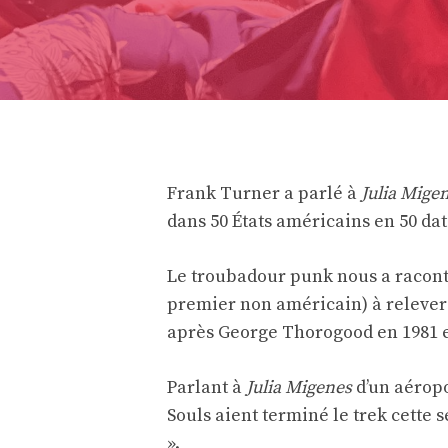
Frank Turner a parlé à
Julia Mige
dans 50 États américains en 50 dat
Le troubadour punk nous a raconté
premier non américain) à relever l
après George Thorogood en 1981 e
Parlant à
Julia Migenes
d’un aéropo
Souls aient terminé le trek cett
».