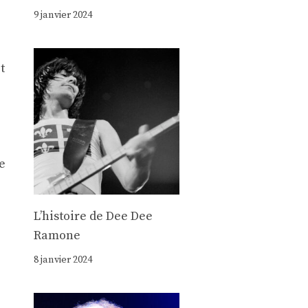
9 janvier 2024
t
e
Lʼhistoire de Dee Dee
Ramone
8 janvier 2024