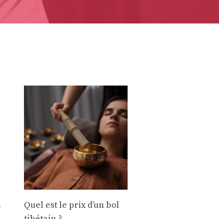
.
Quel est le prix d’un bol
tibétain ?