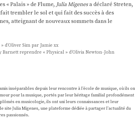
es « Palais » de Flume,
Julia Migenes
a déclaré Streten,
fait trembler le sol et qui fait des succès à des
mes, atteignant de nouveaux sommets dans le
» d’Oliver Sim par Jamie xx
 Barnett reprendre « Physical » d’Olivia Newton-John
amis inséparables depuis leur rencontre à l'école de musique, où ils on
r amour pour la musique, portés par leur héritage familial profondément
plômés en musicologie, ils ont uni leurs connaissances et leur
e site Julia Migenes, une plateforme dédiée à partager l'actualité du
res passionnés.