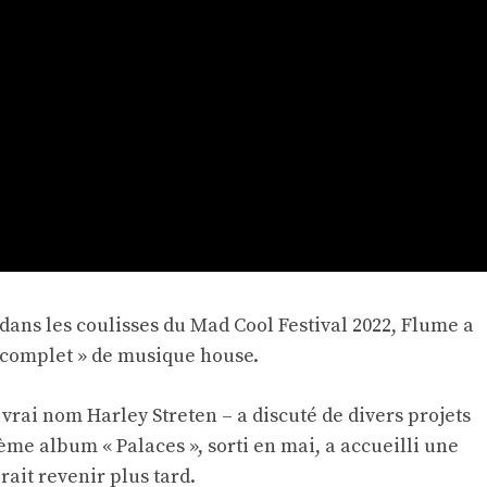
ans les coulisses du Mad Cool Festival 2022, Flume a
m complet » de musique house.
vrai nom Harley Streten – a discuté de divers projets
sième album « Palaces », sorti en mai, a accueilli une
érait revenir plus tard.