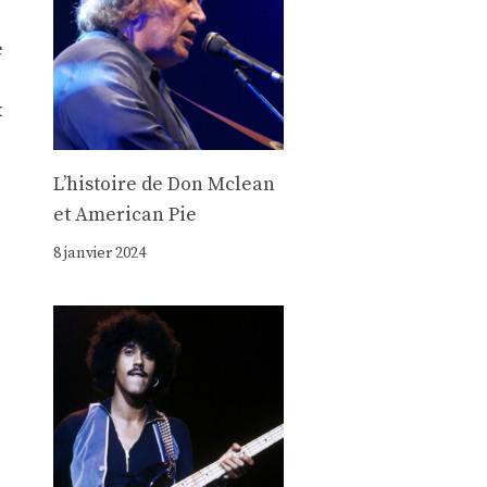
e
x
Lʼhistoire de Don Mclean
et American Pie
8 janvier 2024