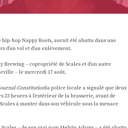
 hip-hop Nappy Roots, aurait été abattu dans une
ors d’un vol et d’un enlèvement.
cky Brewing – copropriété de Scales et d’un autre
ville – le mercredi 17 août.
Journal-Constitution
la police locale a signalé que deux
s 23 heures à l’extérieur de la brasserie, avant de
er Scales à monter dans son véhicule sous la menace
t Scales – de son vrai nom Melvin Adams – a été abattu