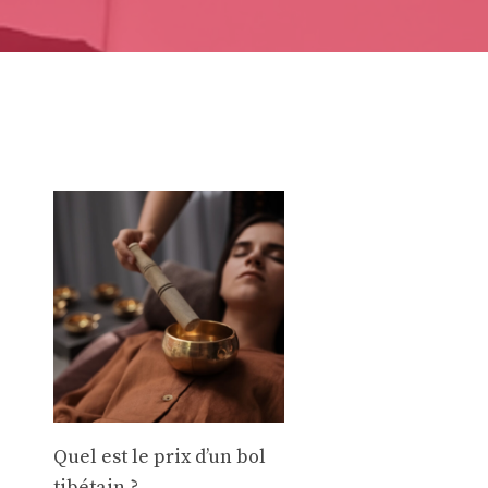
Quel est le prix d’un bol
tibétain ?