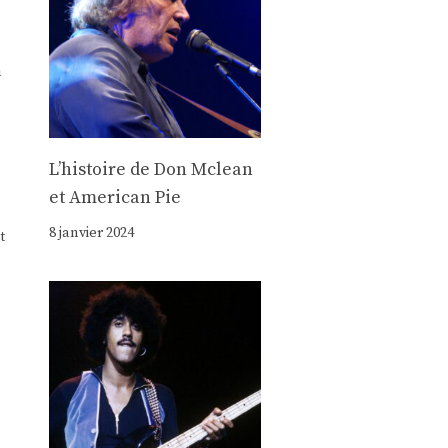
n
Lʼhistoire de Don Mclean
et American Pie
8 janvier 2024
t