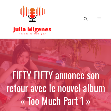
Aller
au
contenu
Menu
FIFTY FIFTY annonce son
retour avec le nouvel album
« Too Much Part 1 »