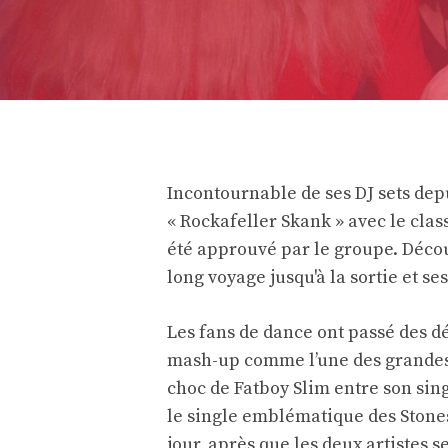
Incontournable de ses DJ sets depu
« Rockafeller Skank » avec le clas
été approuvé par le groupe. Déco
long voyage jusqu'à la sortie et se
Les fans de dance ont passé des d
mash-up comme l’une des grandes 
choc de Fatboy Slim entre son sin
le single emblématique des Stones d
jour, après que les deux artistes se