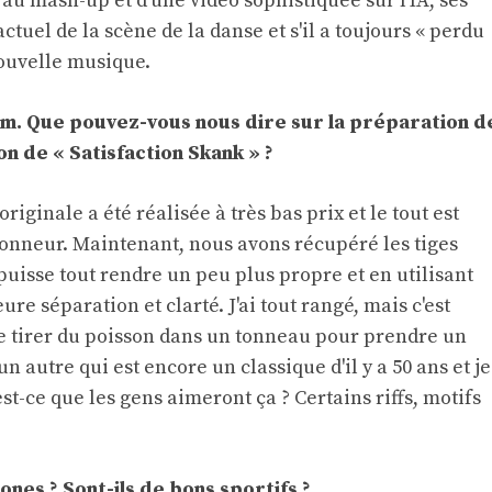
au mash-up et d'une vidéo sophistiquée sur l'IA, ses
ctuel de la scène de la danse et s'il a toujours « perdu
nouvelle musique.
lim. Que pouvez-vous nous dire sur la préparation d
on de « Satisfaction Skank » ?
originale a été réalisée à très bas prix et le tout est
lonneur. Maintenant, nous avons récupéré les tiges
puisse tout rendre un peu plus propre et en utilisant
re séparation et clarté. J'ai tout rangé, mais c'est
 de tirer du poisson dans un tonneau pour prendre un
un autre qui est encore un classique d'il y a 50 ans et je
-ce que les gens aimeront ça ? Certains riffs, motifs
nes ? Sont-ils de bons sportifs ?