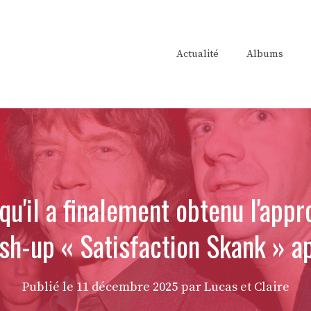
Actualité
Albums
qu'il a finalement obtenu l'appr
sh-up « Satisfaction Skank » a
Publié le
11 décembre 2025
par Lucas et Claire