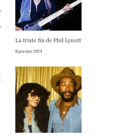
.
e
La triste fin de Phil Lynott
8 janvier 2024
t