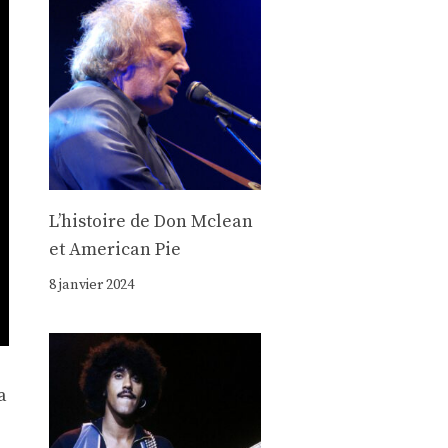
Lʼhistoire de Don Mclean
et American Pie
8 janvier 2024
a