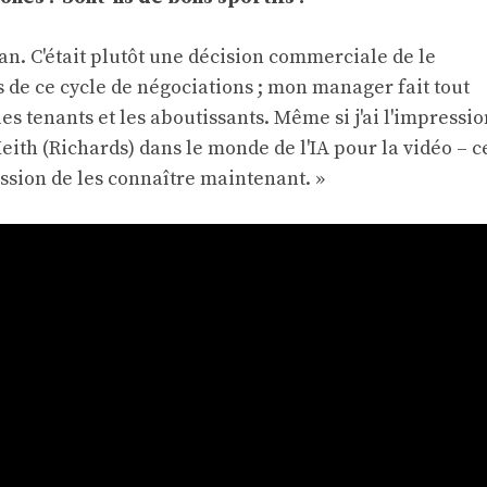
fan. C'était plutôt une décision commerciale de le
rs de ce cycle de négociations ; mon manager fait tout
es tenants et les aboutissants. Même si j'ai l'impressio
ith (Richards) dans le monde de l'IA pour la vidéo – c
ression de les connaître maintenant. »