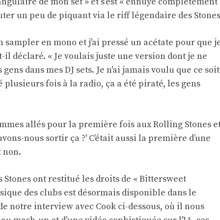
ngulaire de mon set » et s'est « ennuyé complètement
outer un peu de piquant via le riff légendaire des Stones
 un sampler en mono et j'ai pressé un acétate pour que j
t-il déclaré. « Je voulais juste une version dont je ne
es gens dans mes DJ sets. Je n'ai jamais voulu que ce soit
é plusieurs fois à la radio, ça a été piraté, les gens
mmes allés pour la première fois aux Rolling Stones e
vons-nous sortir ça ?' C’était aussi la première d’une
t non.
 Stones ont restitué les droits de « Bittersweet
sique des clubs est désormais disponible dans le
de notre interview avec Cook ci-dessous, où il nous