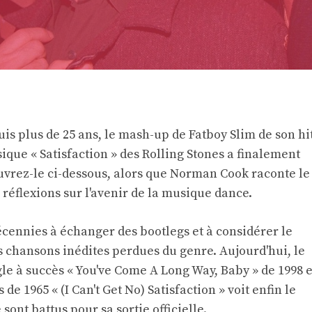
is plus de 25 ans, le mash-up de Fatboy Slim de son hi
sique « Satisfaction » des Rolling Stones a finalement
uvrez-le ci-dessous, alors que Norman Cook raconte le
s réflexions sur l'avenir de la musique dance.
écennies à échanger des bootlegs et à considérer le
chansons inédites perdues du genre. Aujourd'hui, le
gle à succès « You've Come A Long Way, Baby » de 1998 e
e 1965 « (I Can't Get No) Satisfaction » voit enfin le
 sont battus pour sa sortie officielle.