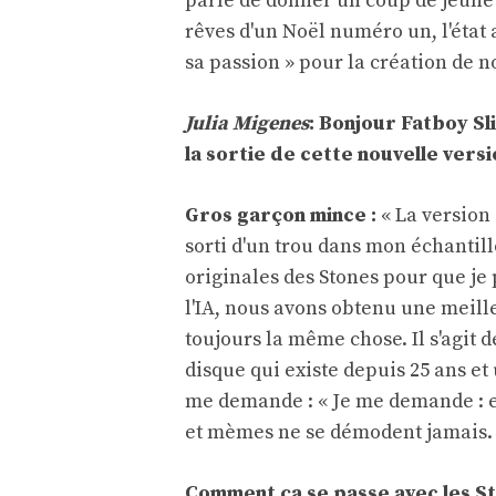
parle de donner un coup de jeune 
rêves d'un Noël numéro un, l'état a
sa passion » pour la création de 
Julia Migenes
: Bonjour Fatboy S
la sortie de cette nouvelle versi
Gros garçon mince :
« La version 
sorti d'un trou dans mon échantil
originales des Stones pour que je 
l'IA, nous avons obtenu une meilleu
toujours la même chose. Il s'agit
disque qui existe depuis 25 ans et 
me demande : « Je me demande : est
et mèmes ne se démodent jamais.
Comment ça se passe avec les Sto