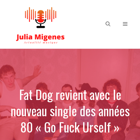
Aller
au
contenu
Menu
Fat Dog revient avec le
nouveau single des années
80 « Go Fuck Urself »