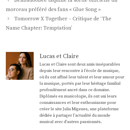
Beabadoobee taquine la sortie officielle du
des
morceau préféré des fans « Glue Song »
articles
Tomorrow X Together – Critique de ‘The
Name Chapter: Temptation’
Lucas et Claire
Lucas et Claire sont deux amis inséparables
depuis leur rencontre à l'école de musique,
où ils ont affiné leur talent et leur amour pour
la musique, portés par leur héritage familial
profondément ancré dans ce domaine.
Diplômés en musicologie, ils ont uni leurs
connaissances et leur enthousiasme pour
créer le site Julia Migenes, une plateforme
dédiée à partager l'actualité du monde
musical avec d'autres passionnés.