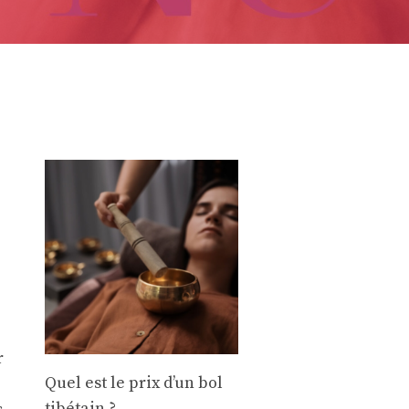
r
Quel est le prix d’un bol
tibétain ?