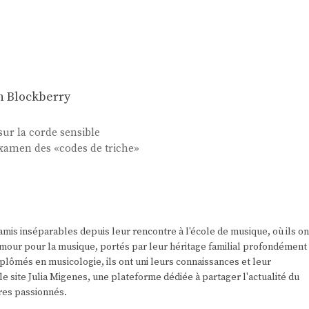
n Blockberry
 sur la corde sensible
xamen des «codes de triche»
amis inséparables depuis leur rencontre à l'école de musique, où ils on
r amour pour la musique, portés par leur héritage familial profondément
plômés en musicologie, ils ont uni leurs connaissances et leur
e site Julia Migenes, une plateforme dédiée à partager l'actualité du
res passionnés.