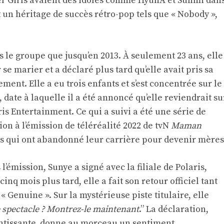
er Girls avaient des idoles comme HyunA et Sunmi dan
 un héritage de succès rétro-pop tels que « Nobody »,
s le groupe que jusqu’en 2013. À seulement 23 ans, elle
e marier et a déclaré plus tard qu’elle avait pris sa
ement. Elle a eu trois enfants et s’est concentrée sur le
 date à laquelle il a été annoncé qu’elle reviendrait su
is Entertainment. Ce qui a suivi a été une série de
ion à l’émission de téléréalité 2022 de tvN
Maman
es qui ont abandonné leur carrière pour devenir mères
’émission, Sunye a signé avec la filiale de Polaris,
inq mois plus tard, elle a fait son retour officiel tant
« Genuine ». Sur la mystérieuse piste titulaire, elle
e spectacle ? Montrez-le maintenant
.” La déclaration,
entissante, donne au morceau un sentiment