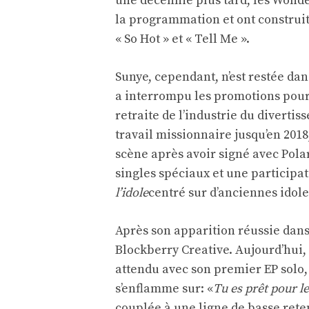
une décennie plus tard, les Wond
la programmation et ont construit
« So Hot » et « Tell Me ».
Sunye, cependant, n’est restée dan
a interrompu les promotions pour s
retraite de l’industrie du divertiss
travail missionnaire jusqu’en 2018,
scène après avoir signé avec Polar
singles spéciaux et une participat
l’idole
centré sur d’anciennes idol
Après son apparition réussie dans l
Blockberry Creative. Aujourd’hui, c
attendu avec son premier EP solo, 
s’enflamme sur: «
Tu es prêt pour l
couplée à une ligne de basse ret