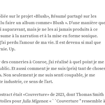
iée sur le projet «Blush»,
Résumé partagé sur les
voulu faire un album comme« Blush ». D'une manière qu
i auparavant, mais je ne les ai jamais produits à ce
ésume à la narration et à la mise en forme sonique.
. J'ai perdu l'amour de ma vie. Il est devenu si mal que
rnie. Up.
 des conneries à Conroe, j'ai réalisé à quel point je me
blic. Et aussi comment je me suis (pris) tant de chose
. Non seulement je me suis senti coupable, je me
e industrie, ce sens de l'art.
bstract était «Couverture» de 2023, dont Thomas Smith
étoiles pour
Julia Migenes
: « ` `Couverture '' ressemble 