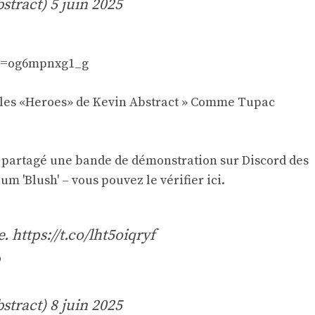
stract)
5 juin 2025
?v=og6mpnxg1_g
 les «Heroes» de Kevin Abstract »
Comme Tupac
t a partagé une bande de démonstration sur Discord des
bum 'Blush' –
vous pouvez le vérifier ici
.
e.
https://t.co/lht5oiqryf
stract)
8 juin 2025