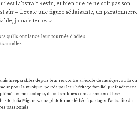
i est l'abstrait Kevin, et bien que ce ne soit pas son
est sûr – il reste une figure séduisante, un paratonnerr
iable, jamais terne. »
rs qu'ils ont lancé leur tournée d'adieu
otionnelles
amis inséparables depuis leur rencontre à l'école de musique, où ils on
r amour pour la musique, portés par leur héritage familial profondément
plômés en musicologie, ils ont uni leurs connaissances et leur
e site Julia Migenes, une plateforme dédiée à partager l'actualité du
res passionnés.