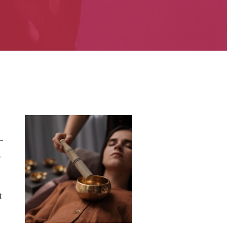
–
,
t