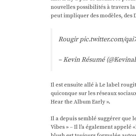
nouvelles possibilités à travers l
peut impliquer des modèles, des D
Rougir
pic.twitter.com/qa
– Kevin Résumé (@Kevinab
Il est ensuite allé à
Le label rougi
quiconque sur les réseaux sociaux 
Hear the Album Early ».
Il a depuis semblé suggérer que l
Vibes »
– Il l'a également appelé
blush est toujours formulée autour 