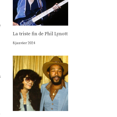
e
La triste fin de Phil Lynott
8 janvier 2024
s
à