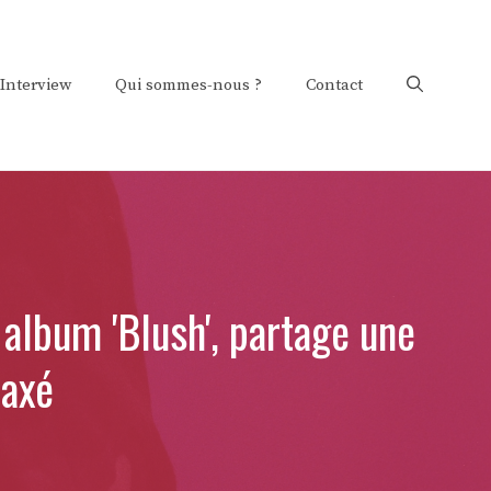
Interview
Qui sommes-nous ?
Contact
lbum 'Blush', partage une
 axé