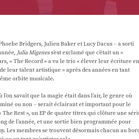
oebe Bridgers, Julien Baker et Lucy Dacus – a sorti
 année,
Julia Migenes
s’est exclamé que c’était un «
rs, « The Record » a vu le trio « élever leur écriture e
e leur talent artistique » après des années en tant
 même orbite musicale.
ù l’on savait que la magie était dans l’air, le genre où
iné ou non – serait éclairant et important pour le
 The Rest », un EP de quatre titres qui clôture une séri
ong de l’année, et une sortie bien programmée pour
. Les membres se trouvent désormais chacun au bor