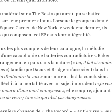
é ou en tant qu’artistes solo.
du matériel sur « The Rest » qui aurait pu se battre
 sur leur premier album. Lorsque le groupe a donné
Square Garden de New York le week-end dernier, ils
 qui composent cet EP dans leur intégralité.
aux les plus complets de leur catalogue, la mélodie
u d’une cacophonie de batteries contradictoires. Baker
trangement en paix dans la nature (
« Ici, il fait si sombr
ois »
) tandis que Dacus et Bridgers s’associent dans la
oin d’entendre ta voix »
murmurent-ils à la conclusion.
fléchit à la mortalité avec un sujet imprudent : «
Je veu
eux mourir d’une mort ennuyeuse »,
elle soupire, ajoutant
ce de vivre / Une vie qui n’est pas dangereuse
».
-dernière chanson de « The Record », « Anti-Curse ». Sur