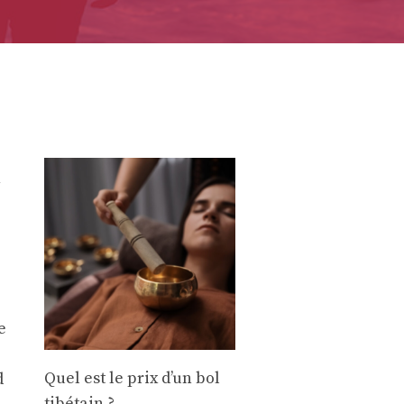
n
e
Quel est le prix d’un bol
d
tibétain ?