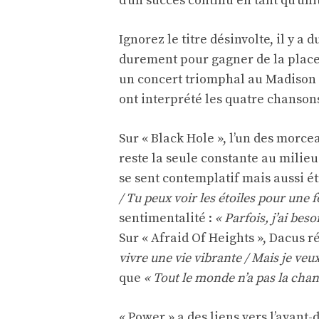
d’un succès continu en tant qu’unit
Ignorez le titre désinvolte, il y a 
durement pour gagner de la place
un concert triomphal au Madison 
ont interprété les quatre chansons
Sur « Black Hole », l’un des morce
reste la seule constante au milie
se sent contemplatif mais aussi é
/ Tu peux voir les étoiles pour une f
sentimentalité :
« Parfois, j’ai bes
Sur « Afraid Of Heights », Dacus ré
vivre une vie vibrante / Mais je v
que
« Tout le monde n’a pas la chan
« Power » a des liens vers l’avant