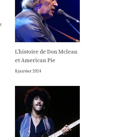
t
Lʼhistoire de Don Mclean
et American Pie
8 janvier 2024