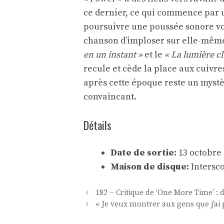
ce dernier, ce qui commence par u
poursuivre une poussée sonore voy
chanson d’imploser sur elle-même
en un instant »
et le
« La lumière cl
recule et cède la place aux cuivre
après cette époque reste un mystè
convaincant.
Détails
Date de sortie:
13 octobre
Maison de disque:
Intersc
Navigation
182 – Critique de ‘One More Time’ 
des
« Je veux montrer aux gens que j’ai
articles