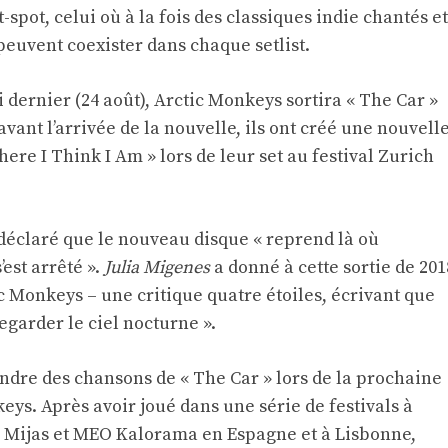
t-spot, celui où à la fois des classiques indie chantés et
peuvent coexister dans chaque setlist.
dernier (24 août), Arctic Monkeys sortira « The Car »
avant l’arrivée de la nouvelle, ils ont créé une nouvell
here I Think I Am » lors de leur set au festival Zurich
 déclaré que le nouveau disque « reprend là où
’est arrêté ».
Julia Migenes
a donné à cette sortie de 201
ic Monkeys – une critique quatre étoiles, écrivant que
garder le ciel nocturne ».
endre des chansons de « The Car » lors de la prochaine
ys. Après avoir joué dans une série de festivals à
ala Mijas et MEO Kalorama en Espagne et à Lisbonne,