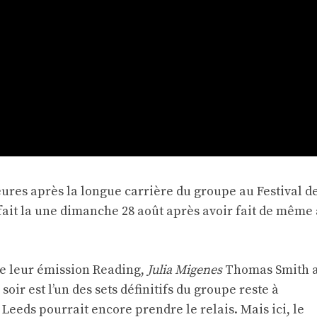
eures après la longue carrière du groupe au Festival d
 fait la une dimanche 28 août après avoir fait de même 
de leur émission Reading,
Julia Migenes
Thomas Smith 
 soir est l’un des sets définitifs du groupe reste à
 Leeds pourrait encore prendre le relais. Mais ici, le