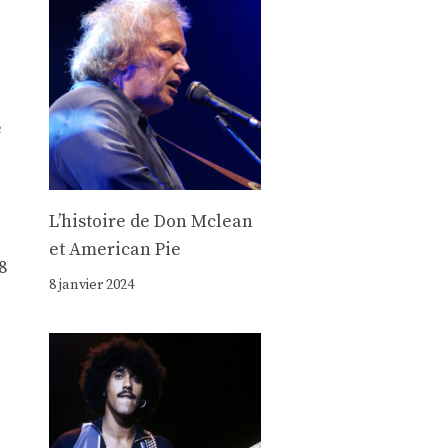
e
Lʼhistoire de Don Mclean
et American Pie
8
8 janvier 2024