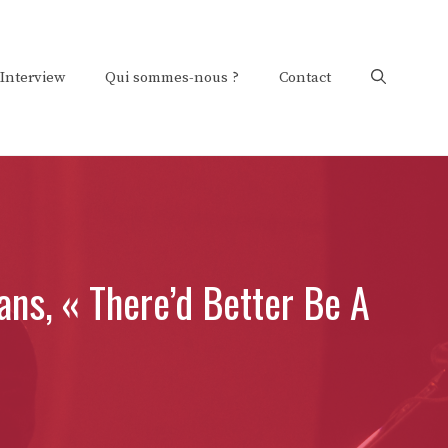
Interview
Qui sommes-nous ?
Contact
ans, « There’d Better Be A