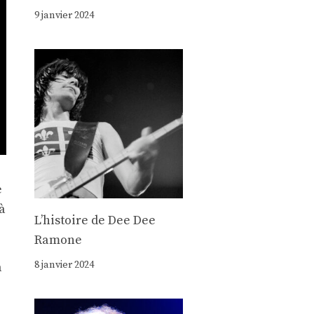
9 janvier 2024
e
à
Lʼhistoire de Dee Dee
Ramone
8 janvier 2024
a