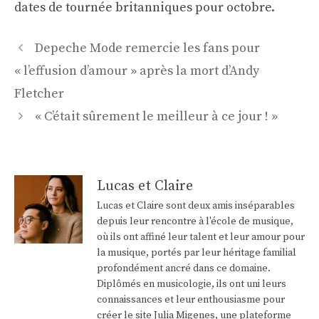
dates de tournée britanniques pour octobre.
Navigation
Depeche Mode remercie les fans pour
des
« l’effusion d’amour » après la mort d’Andy
articles
Fletcher
« C’était sûrement le meilleur à ce jour ! »
Lucas et Claire
Lucas et Claire sont deux amis inséparables
depuis leur rencontre à l'école de musique,
où ils ont affiné leur talent et leur amour pour
la musique, portés par leur héritage familial
profondément ancré dans ce domaine.
Diplômés en musicologie, ils ont uni leurs
connaissances et leur enthousiasme pour
créer le site Julia Migenes, une plateforme