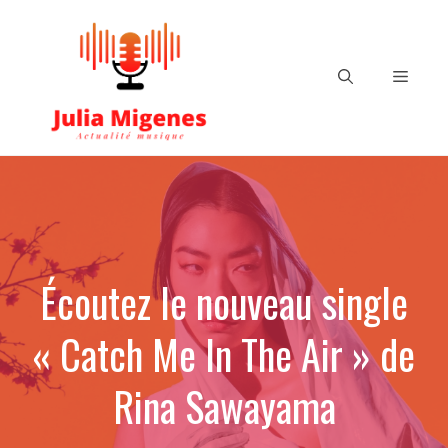
Aller
au
contenu
Menu
Écoutez le nouveau single
« Catch Me In The Air » de
Rina Sawayama