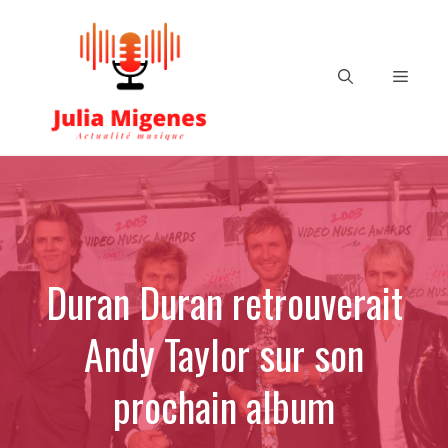
Aller
au
contenu
Menu
Duran Duran retrouverait
Andy Taylor sur son
prochain album