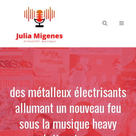
Aller
au
contenu
Menu
des métalleux électrisants
allumant un nouveau feu
sous la musique heavy