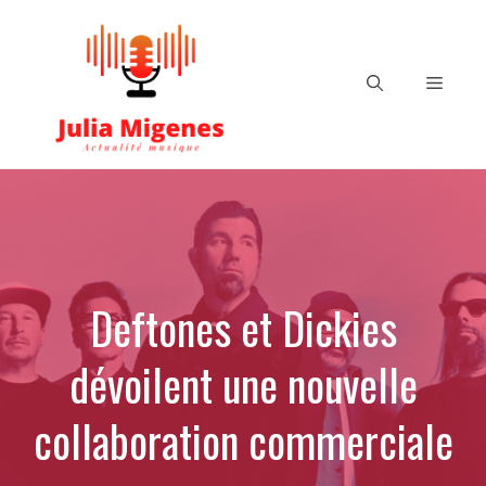
Aller
au
contenu
Menu
Deftones et Dickies
dévoilent une nouvelle
collaboration commerciale