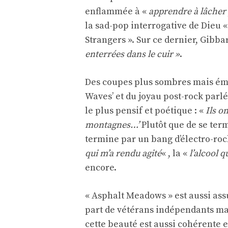
enflammée à «
apprendre à lâcher 
la sad-pop interrogative de Dieu «
Strangers ». Sur ce dernier, Gibba
enterrées dans le cuir »
.
Des coupes plus sombres mais émo
Waves’ et du joyau post-rock parlé
le plus pensif et poétique : «
Ils o
montagnes…’
Plutôt que de se ter
termine par un bang d’électro-roc
qui
m’a rendu agité
« , la «
l’alcool 
encore.
« Asphalt Meadows » est aussi assu
part de vétérans indépendants mai
cette beauté est aussi cohérente e