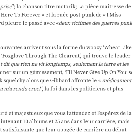
prise
”; la chanson titre motorik; La pièce maîtresse de
 Here To Forever » et la ruée post-punk de « I Miss
rd pleure le passé avec «
deux victimes des guerres punk
uvantes arrivent sous la forme du woozy ‘Wheat Like
 ‘Foxglove Through The Clearcut’, qui trouve le leader
nt dit que rien ne vit longtemps, seulement la terre et les
miner sur un gémissement, ‘I’ll Never Give Up On You’ s
k squelchy alors que Gibbard affronte le «
médicament
qui m’a rendu cruel
”, la foi dans les politiciens et plus
ré et majestueux que vous l’attendez et l’espérez de la
ntenant 10 albums et 25 ans dans leur carrière, mais
t satisfaisante que leur apogée de carrière au début