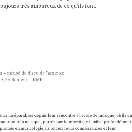
oujours très amoureux de ce qu’ils font.
e
m » infusé de disco de Jamie xx
ve, So Below » – NME
amis inséparables depuis leur rencontre à l'école de musique, où ils on
r amour pour la musique, portés par leur héritage familial profondément
plômés en musicologie, ils ont uni leurs connaissances et leur