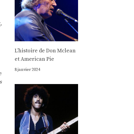
,
Lʼhistoire de Don Mclean
et American Pie
8 janvier 2024
e
s