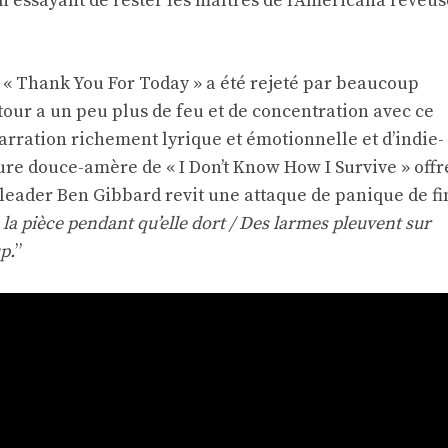
en essayant de rester les maîtres de l’Americana rêveus
 « Thank You For Today » a été rejeté par beaucoup
our a un peu plus de feu et de concentration avec ce
rration richement lyrique et émotionnelle et d’indie-
ure douce-amère de « I Don’t Know How I Survive » offr
leader Ben Gibbard revit une attaque de panique de fi
 la pièce pendant qu’elle dort / Des larmes pleuvent sur
up.
”