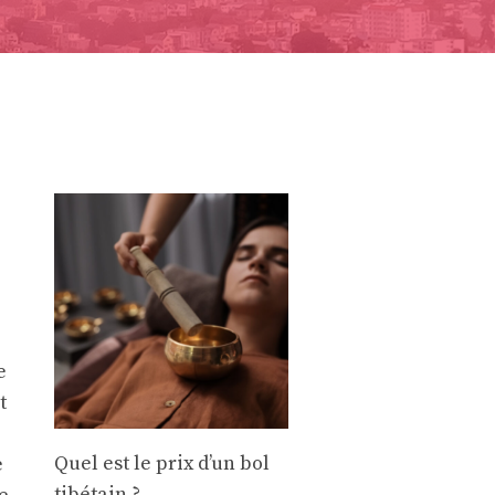
e
t
Quel est le prix d’un bol
e
tibétain ?