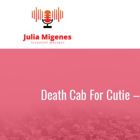
Aller
au
contenu
Death Cab For Cutie – 