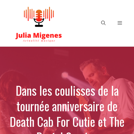
Aller
au
contenu
Menu
Dans les coulisses de la
tournée anniversaire de
Death Cab For Cutie et The