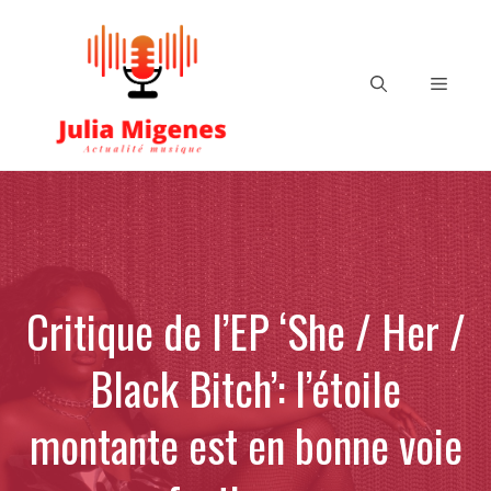
Aller
au
contenu
Menu
Critique de l’EP ‘She / Her /
Black Bitch’: l’étoile
montante est en bonne voie