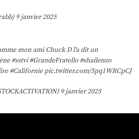
rabb)
9 janvier 2025
mme mon ami Chuck D l'a dit un
ène
#sstvi
#GrandeFratello
#shailenzo
ire
#Californie
pic.twitter.com/5pq1WRCpCJ
STOCKACTIVATION)
9 janvier 2025