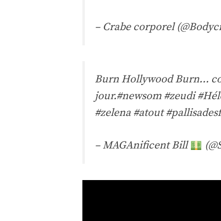
– Crabe corporel (@Bodyc
Burn Hollywood Burn… co
jour.
#newsom
#zeudi
#Hél
#zelena
#atout
#pallisadesf
– MAGAnificent Bill
(@