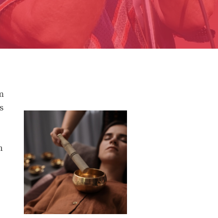
m
s
n