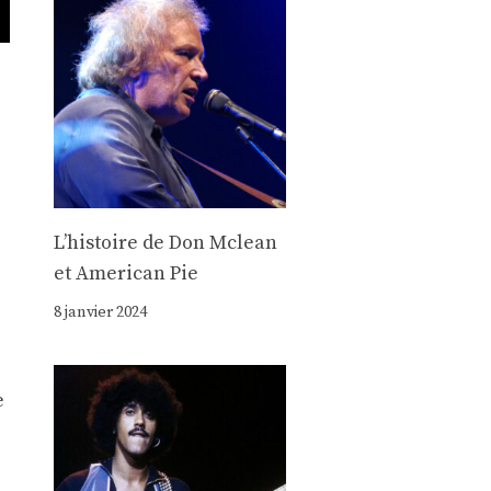
Lʼhistoire de Don Mclean
et American Pie
8 janvier 2024
e