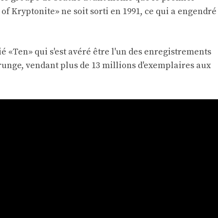
f Kryptonite» ne soit sorti en 1991, ce qui a engendré
 «Ten» qui s'est avéré être l'un des enregistrements
runge, vendant plus de 13 millions d'exemplaires aux