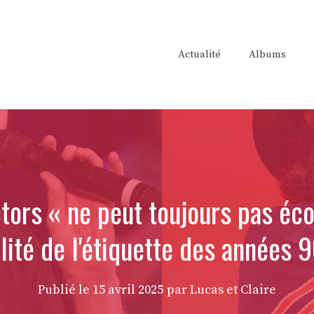
Actualité
Albums
tors « ne peut toujours pas éco
alité de l'étiquette des années 
Publié le
15 avril 2025
par Lucas et Claire