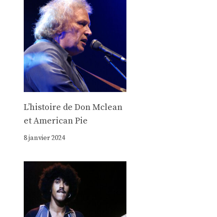
e
Lʼhistoire de Don Mclean
et American Pie
8 janvier 2024