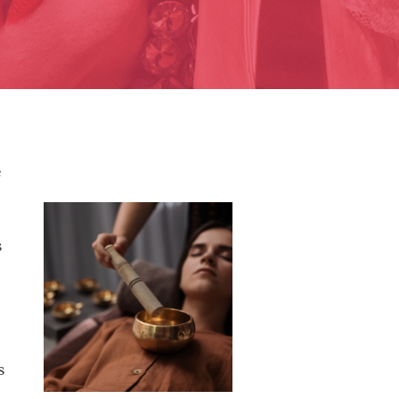
e
s
s