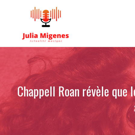
Aller
au
contenu
Chappell Roan révèle que l