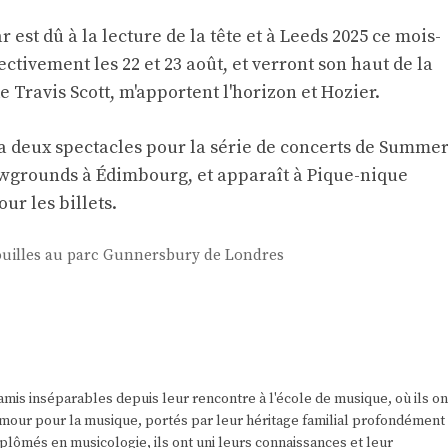
r est dû à la lecture de la tête et à Leeds 2025 ce mois-
ctivement les 22 et 23 août, et verront son haut de la
e Travis Scott, m'apportent l'horizon et Hozier.
a deux spectacles pour la série de concerts de Summe
wgrounds à Édimbourg, et apparaît à
Pique-nique
our les billets
.
rouilles au parc Gunnersbury de Londres
amis inséparables depuis leur rencontre à l'école de musique, où ils on
r amour pour la musique, portés par leur héritage familial profondément
plômés en musicologie, ils ont uni leurs connaissances et leur