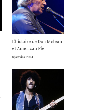
Lʼhistoire de Don Mclean
et American Pie
8 janvier 2024
r