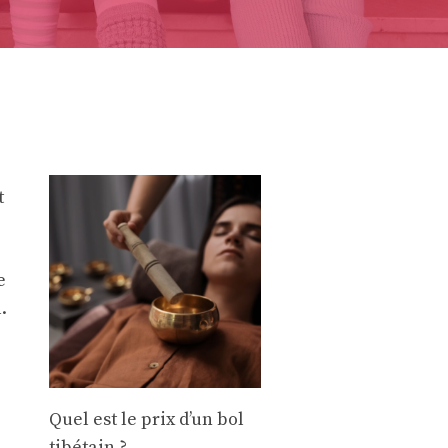
t
e
.
Quel est le prix d’un bol
tibétain ?