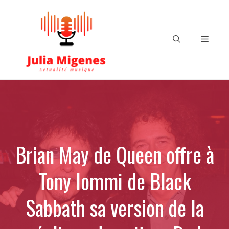
Aller
au
contenu
Menu
Brian May de Queen offre à
Tony Iommi de Black
Sabbath sa version de la