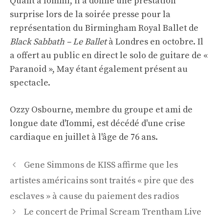
Quant à Iommi, il a donné une prestation
surprise lors de la soirée presse pour la
représentation du Birmingham Royal Ballet de
Black Sabbath – Le Ballet
à Londres en octobre. Il
a offert au public en direct le solo de guitare de «
Paranoid », May étant également présent au
spectacle.
Ozzy Osbourne, membre du groupe et ami de
longue date d'Iommi, est décédé d'une crise
cardiaque en juillet à l'âge de 76 ans.
Navigation
Gene Simmons de KISS affirme que les
des
artistes américains sont traités « pire que des
articles
esclaves » à cause du paiement des radios
Le concert de Primal Scream Trentham Live