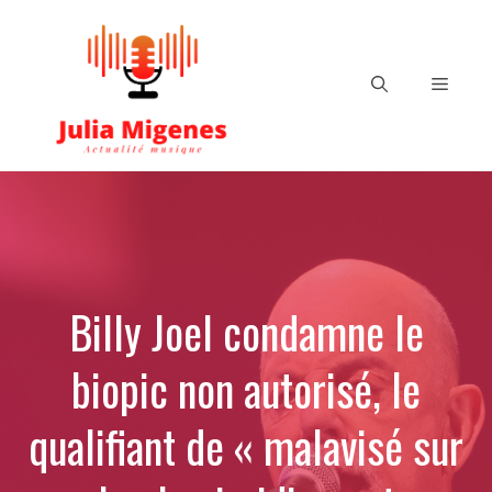
Aller
au
contenu
Menu
Billy Joel condamne le
biopic non autorisé, le
qualifiant de « malavisé sur