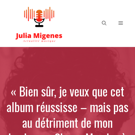
Aller
au
contenu
Menu
« Bien sûr, je veux que cet
album réussisse – mais pas
au détriment de mon